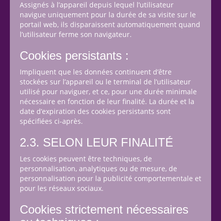
Assignés à l’appareil depuis lequel l’utilisateur
navigue uniquement pour la durée de sa visite sur le
portail web, ils disparaissent automatiquement quand
l’utilisateur ferme son navigateur.
Cookies persistants :
Impliquent que les données continuent d’être
stockées sur l’appareil ou le terminal de l’utilisateur
utilisé pour naviguer, et ce, pour une durée minimale
nécessaire en fonction de leur finalité. La durée et la
date d’expiration des cookies persistants sont
spécifiées ci-après.
2.3. SELON LEUR FINALITÉ
Les cookies peuvent être techniques, de
personnalisation, analytiques ou de mesure, de
personnalisation pour la publicité comportementale et
pour les réseaux sociaux.
Cookies strictement nécessaires