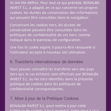
ils ont été définis. Pour tout ce qui précède, BONALBA
INVEST S.L. a adapté, en ce qui concerne ses propres
cookies, les durées de conservation des informations
qui peuvent être consultées dans le navigateur.
Concernant les cookies tiers, les durées de
conservation peuvent être consultées dans les
politiques de confidentialité de ces tiers, comme
indiqué dans le panneau de configuration.
Une fois le cookie expiré, il pourra être renouvelé si
l’utilisateur accepte à nouveau son utilisation.
6. Transferts internationaux de données
Vous pouvez connaître les transferts vers des pays
tiers qui, le cas échéant, sont effectués par BONALBA
INVEST S.L. ou les tiers identifiés dans la présente
politique de cookies dans les politiques de
confidentialité correspondantes.
7. Mise à jour de la Politique Cookies
BONALBA INVEST S.L. peut mettre à jour cette
politique de cookies à tout moment. Cette mise à jour