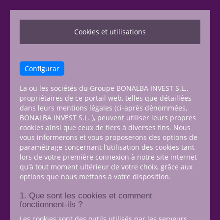
Cookies et utilisations
Configurar
La ou les sociétés du Groupe BONALBA INVEST S.L.,
propriétaires de ce portail web, telles que détaillées
dans leurs mentions légales (ci-après dénommées,
BONALBA INVEST S.L. ), peuvent utiliser leurs propres
cookies ainsi que ceux de tiers à diverses fins. Nous
vous informerons et vous proposerons des options de
paramétrage concernant l’utilisation des cookies tant
lors de votre première connexion à notre site internet
qu’à tout moment ultérieur de votre choix, grâce aux
options que nous mettons à votre disposition.
1. Que sont les cookies et comment
fonctionnent-ils ?
Les cookies sont des outils utilisés par les serveurs