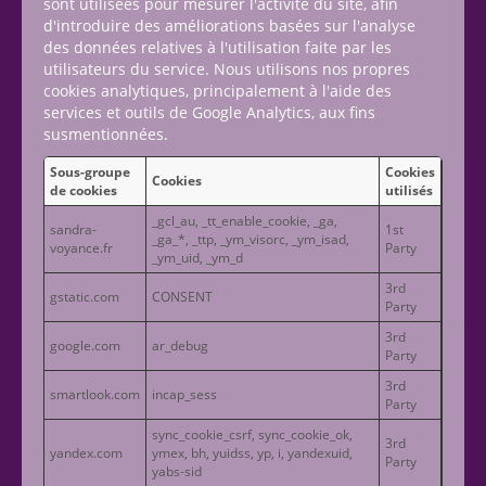
sont utilisées pour mesurer l'activité du site, afin
d'introduire des améliorations basées sur l'analyse
des données relatives à l'utilisation faite par les
utilisateurs du service. Nous utilisons nos propres
cookies analytiques, principalement à l'aide des
services et outils de Google Analytics, aux fins
susmentionnées.
Sous-groupe
Cookies
Cookies
de cookies
utilisés
_gcl_au, _tt_enable_cookie, _ga,
sandra-
1st
_ga_*, _ttp, _ym_visorc, _ym_isad,
voyance.fr
Party
_ym_uid, _ym_d
3rd
gstatic.com
CONSENT
Party
3rd
google.com
ar_debug
Party
3rd
smartlook.com
incap_sess
Party
sync_cookie_csrf, sync_cookie_ok,
3rd
yandex.com
ymex, bh, yuidss, yp, i, yandexuid,
Party
yabs-sid