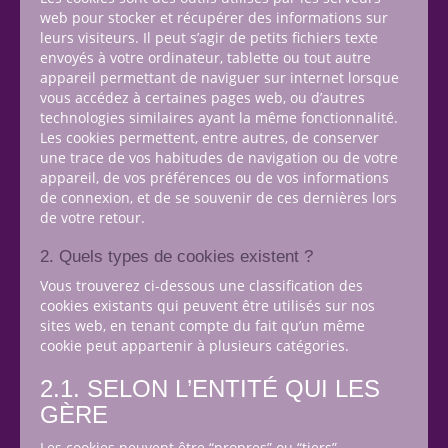
web pour stocker et récupérer des informations sur
leurs visiteurs. Il peut s’agir de petits fichiers texte
envoyés à votre ordinateur, tablette ou tout autre
appareil permettant de naviguer sur internet lorsque
vous accédez à certaines pages web, ou d’autres
technologies similaires ayant la même fonctionnalité.
Les cookies permettent, entre autres, de conserver
une trace de vos habitudes de navigation ou de votre
appareil, de vos préférences ou de vos informations
de connexion, et de se souvenir de ces dernières lors
de votre retour.
2. Quels types de cookies existent ?
Vous trouverez ci-dessous une classification des
cookies existants qui peuvent être utilisés sur nos
sites web, en tenant compte du fait qu’un même
cookie peut appartenir à plusieurs catégories.
2.1. SELON L’ENTITÉ QUI LES
GÈRE
Les cookies peuvent être “propres” ou “tiers”.