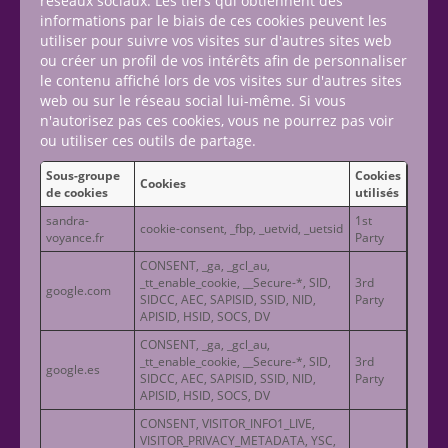
réseaux sociaux. Les tiers qui obtiennent des
informations par le biais de ces cookies peuvent les
utiliser pour suivre vos visites sur d'autres sites web
ou créer un profil de vos intérêts afin de personnaliser
le contenu affiché lors de vos visites sur d'autres sites
web ou sur le réseau social lui-même. Si vous
n'autorisez pas ces cookies, vous ne pourrez pas voir
ou utiliser ces outils de partage.
Sous-groupe
Cookies
Cookies
de cookies
utilisés
sandra-
1st
cookie-consent, _fbp, _uetvid, _uetsid
voyance.fr
Party
CONSENT, _ga, _gcl_au,
_tt_enable_cookie, __Secure-*, SID,
3rd
google.com
SIDCC, AEC, SAPISID, SSID, NID,
Party
APISID, HSID, SOCS, DV
CONSENT, _ga, _gcl_au,
_tt_enable_cookie, __Secure-*, SID,
3rd
google.es
SIDCC, AEC, SAPISID, SSID, NID,
Party
APISID, HSID, SOCS, DV
CONSENT, VISITOR_INFO1_LIVE,
VISITOR_PRIVACY_METADATA, YSC,