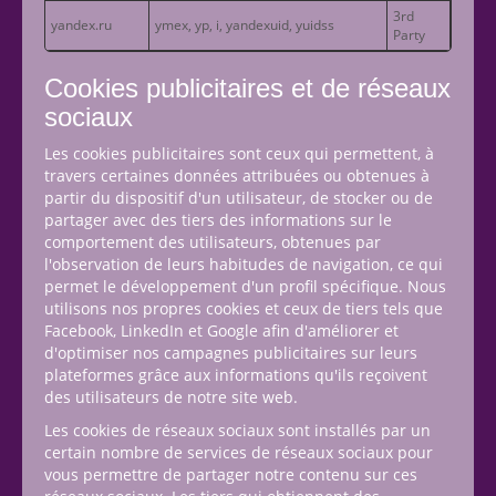
3rd
yandex.ru
ymex, yp, i, yandexuid, yuidss
Party
Cookies publicitaires et de réseaux
sociaux
Les cookies publicitaires sont ceux qui permettent, à
travers certaines données attribuées ou obtenues à
partir du dispositif d'un utilisateur, de stocker ou de
partager avec des tiers des informations sur le
comportement des utilisateurs, obtenues par
l'observation de leurs habitudes de navigation, ce qui
permet le développement d'un profil spécifique. Nous
utilisons nos propres cookies et ceux de tiers tels que
Facebook, LinkedIn et Google afin d'améliorer et
d'optimiser nos campagnes publicitaires sur leurs
plateformes grâce aux informations qu'ils reçoivent
des utilisateurs de notre site web.
Les cookies de réseaux sociaux sont installés par un
certain nombre de services de réseaux sociaux pour
vous permettre de partager notre contenu sur ces