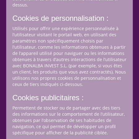
dessus.
Cookies de personnalisation :
Utilisés pour offrir une expérience personnalisée à
l’utilisateur visitant le portail web, en utilisant des
paramètres non spécifiquement choisis par
l’utilisateur, comme les informations obtenues à partir
de l’appareil utilisé pour naviguer ou les informations
obtenues à travers d’autres interactions de l’utilisateur
avec BONALBA INVEST S.L. (par exemple, si vous êtes
un client, les produits que vous avez contractés). Nous
utilisons nos propres cookies de personnalisation et
ceux de tiers indiqués ci-dessous.
Cookies publicitaires :
Permettent de stocker ou de partager avec des tiers
des informations sur le comportement de l’utilisateur,
obtenues par l’observation de ses habitudes de
navigation, ce qui permet de développer un profil
spécifique pour afficher de la publicité ciblée.