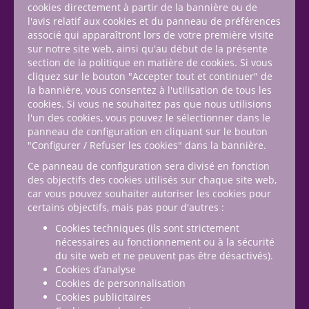
cookies directement à partir de la bannière ou de
l'avis relatif aux cookies et du panneau de préférences
associé qui apparaîtront lors de votre première visite
sur notre site web, ainsi qu'au début de la présente
section de la politique en matière de cookies. Si vous
cliquez sur le bouton "Accepter tout et continuer" de
la bannière, vous consentez à l'utilisation de tous les
cookies. Si vous ne souhaitez pas que nous utilisions
l'un des cookies, vous pouvez le sélectionner dans le
panneau de configuration en cliquant sur le bouton
"Configurer / Refuser les cookies" dans la bannière.
Ce panneau de configuration sera divisé en fonction
des objectifs des cookies utilisés sur chaque site web,
car vous pouvez souhaiter autoriser les cookies pour
certains objectifs, mais pas pour d'autres :
Cookies techniques (ils sont strictement
nécessaires au fonctionnement ou à la sécurité
du site web et ne peuvent pas être désactivés).
Cookies d’analyse
Cookies de personnalisation
Cookies publicitaires