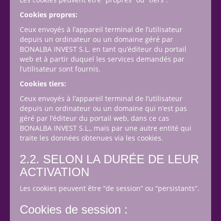
Cookies propres:
Ceux envoyés à l’appareil terminal de l’utilisateur
depuis un ordinateur ou un domaine géré par
BONALBA INVEST S.L. en tant qu’éditeur du portail
web et à partir duquel les services demandés par
l’utilisateur sont fournis.
Cookies tiers:
Ceux envoyés à l’appareil terminal de l’utilisateur
depuis un ordinateur ou un domaine qui n’est pas
géré par l’éditeur du portail web, dans ce cas
BONALBA INVEST S.L., mais par une autre entité qui
traite les données obtenues via les cookies.
2.2. SELON LA DURÉE DE LEUR
ACTIVATION
Les cookies peuvent être “de session” ou “persistants”.
Cookies de session :