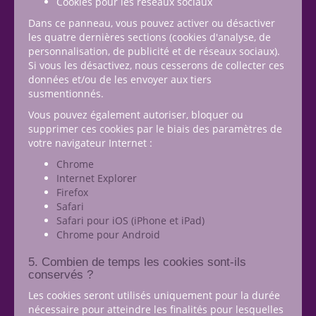
Cookies pour les réseaux sociaux
Dans ce panneau, vous pouvez activer ou désactiver
les quatre dernières sections (cookies d'analyse, de
personnalisation, de publicité et de réseaux sociaux).
Si vous les désactivez, nous cesserons de collecter ces
données et/ou de les envoyer aux tiers
susmentionnés.
Vous pouvez également autoriser, bloquer ou
supprimer ces cookies par le biais des paramètres de
votre navigateur Internet :
Chrome
Internet Explorer
Firefox
Safari
Safari pour iOS (iPhone et iPad)
Chrome pour Android
5. Combien de temps les cookies sont-ils
conservés ?
Les cookies seront utilisés uniquement pour la durée
nécessaire pour atteindre les finalités pour lesquelles