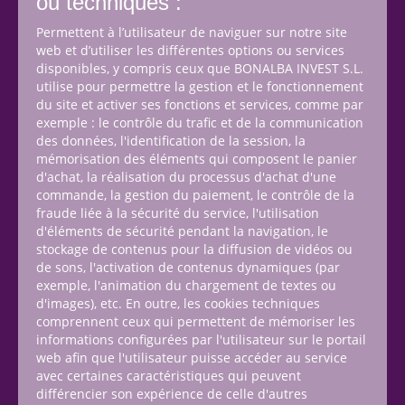
ou techniques :
Permettent à l’utilisateur de naviguer sur notre site
web et d’utiliser les différentes options ou services
disponibles, y compris ceux que BONALBA INVEST S.L.
utilise pour permettre la gestion et le fonctionnement
du site et activer ses fonctions et services, comme par
exemple : le contrôle du trafic et de la communication
des données, l'identification de la session, la
mémorisation des éléments qui composent le panier
d'achat, la réalisation du processus d'achat d'une
commande, la gestion du paiement, le contrôle de la
fraude liée à la sécurité du service, l'utilisation
d'éléments de sécurité pendant la navigation, le
stockage de contenus pour la diffusion de vidéos ou
de sons, l'activation de contenus dynamiques (par
exemple, l'animation du chargement de textes ou
d'images), etc. En outre, les cookies techniques
comprennent ceux qui permettent de mémoriser les
informations configurées par l'utilisateur sur le portail
web afin que l'utilisateur puisse accéder au service
avec certaines caractéristiques qui peuvent
différencier son expérience de celle d'autres