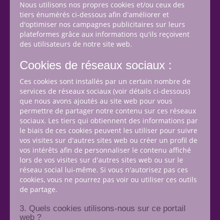
Nous utilisons nos propres cookies et/ou ceux des
tiers énumérés ci-dessous afin d'améliorer et
d'optimiser nos campagnes publicitaires sur leurs
plateformes grâce aux informations qu'ils reçoivent
des utilisateurs de notre site web.
Cookies de réseaux sociaux :
Ces cookies sont installés par un certain nombre de
services de réseaux sociaux (voir détails ci-dessous)
que nous avons ajoutés au site web pour vous
permettre de partager notre contenu sur ces réseaux
sociaux. Les tiers qui obtiennent des informations par
le biais de ces cookies peuvent les utiliser pour suivre
vos visites sur d'autres sites web ou créer un profil de
vos intérêts afin de personnaliser le contenu affiché
lors de vos visites sur d'autres sites web ou sur le
réseau social lui-même. Si vous n'autorisez pas ces
cookies, vous ne pourrez pas voir ou utiliser ces outils
de partage.
3. Quels cookies utilisons-nous sur ce portail
web ?