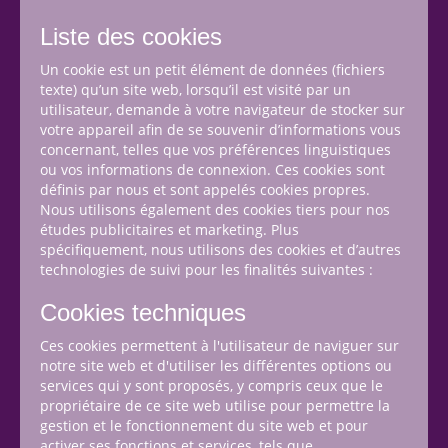
Liste des cookies
Un cookie est un petit élément de données (fichiers
texte) qu’un site web, lorsqu’il est visité par un
utilisateur, demande à votre navigateur de stocker sur
votre appareil afin de se souvenir d’informations vous
concernant, telles que vos préférences linguistiques
ou vos informations de connexion. Ces cookies sont
définis par nous et sont appelés cookies propres.
Nous utilisons également des cookies tiers pour nos
études publicitaires et marketing. Plus
spécifiquement, nous utilisons des cookies et d’autres
technologies de suivi pour les finalités suivantes :
Cookies techniques
Ces cookies permettent à l'utilisateur de naviguer sur
notre site web et d'utiliser les différentes options ou
services qui y sont proposés, y compris ceux que le
propriétaire de ce site web utilise pour permettre la
gestion et le fonctionnement du site web et pour
activer ses fonctions et services, tels que