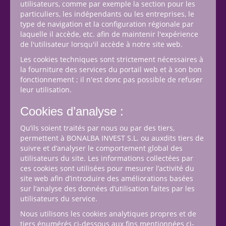
utilisateurs, comme par exemple la section pour les
particuliers, les indépendants ou les entreprises, le
type de navigation et la configuration régionale par
laquelle il accède, etc. afin de maintenir l'expérience
de l'utilisateur lorsqu'il accède à notre site web.
Les cookies techniques sont strictement nécessaires à
la fourniture des services du portail web et à son bon
fonctionnement ; il n'est donc pas possible de refuser
leur utilisation.
Cookies d’analyse :
Qu’ils soient traités par nous ou par des tiers,
permettent à BONALBA INVEST S.L. ou auxdits tiers de
suivre et d’analyser le comportement global des
utilisateurs du site. Les informations collectées par
ces cookies sont utilisées pour mesurer l’activité du
site web afin d’introduire des améliorations basées
sur l’analyse des données d’utilisation faites par les
utilisateurs du service.
Nous utilisons les cookies analytiques propres et de
tiers énumérés ci-dessous aux fins mentionnées ci-