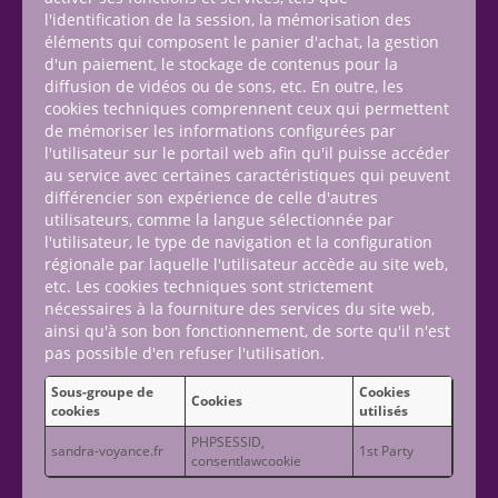
l'identification de la session, la mémorisation des
éléments qui composent le panier d'achat, la gestion
d'un paiement, le stockage de contenus pour la
diffusion de vidéos ou de sons, etc. En outre, les
cookies techniques comprennent ceux qui permettent
de mémoriser les informations configurées par
l'utilisateur sur le portail web afin qu'il puisse accéder
au service avec certaines caractéristiques qui peuvent
différencier son expérience de celle d'autres
utilisateurs, comme la langue sélectionnée par
l'utilisateur, le type de navigation et la configuration
régionale par laquelle l'utilisateur accède au site web,
etc. Les cookies techniques sont strictement
nécessaires à la fourniture des services du site web,
ainsi qu'à son bon fonctionnement, de sorte qu'il n'est
pas possible d'en refuser l'utilisation.
Sous-groupe de
Cookies
Cookies
cookies
utilisés
PHPSESSID,
sandra-voyance.fr
1st Party
consentlawcookie