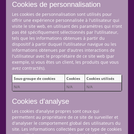
Cookies de personnalisation
Les cookies de personnalisation sont utilisés pour
offrir une expérience personnalisée à l'utilisateur qui
visite le site web, en utilisant des paramètres qui n'ont
pas été spécifiquement sélectionnés par l'utilisateur,
tels que les informations obtenues à partir du
dispositif à partir duquel l'utilisateur navigue ou les
informations obtenues par d'autres interactions de
l'utilisateur avec le propriétaire de ce site web (par
exemple, si vous êtes un client, les produits que vous
avez contractés).
Sous-groupe de cookies
Cookies
Cookies utilisés
N/A
N/A
N/A
Cookies d’analyse
Les cookies d’analyse propres sont ceux qui
permettent au propriétaire de ce site de surveiller et
d'analyser le comportement global des utilisateurs du
site. Les informations collectées par ce type de cookies