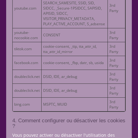
SEARCH_SAMESITE, SSID, SID,
3rd
youtube.com
SIDCC, _Secure-1PSIDCC, SAPISID,
Party
APISID, SIDCC,
VISITOR_PRIVACY_METADATA,
PLAY_ACTIVE_ACCOUNT, S_adsense
youtube-
3rd
CONSENT
nocookie.com
Party
cookie-consent, _ttp, tta_attr_id,
3rd
tiktok.com
tta_attr_id_mirror
Party
3rd
facebook.com
cookie-consent, _fbp, datr, sb, usida
Party
3rd
doubleclick.net
DSID, IDE, ar_debug
Party
3rd
doubleclick.net
DSID, IDE, ar_debug
Party
3rd
bing.com
MSPTC, MUID
Party
4. Comment configurer ou désactiver les cookies
?
Vous pouvez activer ou désactiver l'utilisation des